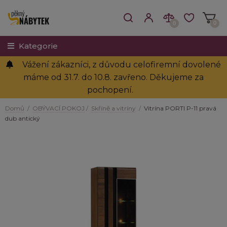
0
0
Kategorie
Vážení zákazníci, z důvodu celofiremní dovolené
máme od 31.7. do 10.8. zavřeno. Děkujeme za
pochopení.
Domů
/
OBÝVACÍ POKOJ
/
Skříně a vitríny
/
Vitrína PORTI P-11 pravá
dub antický