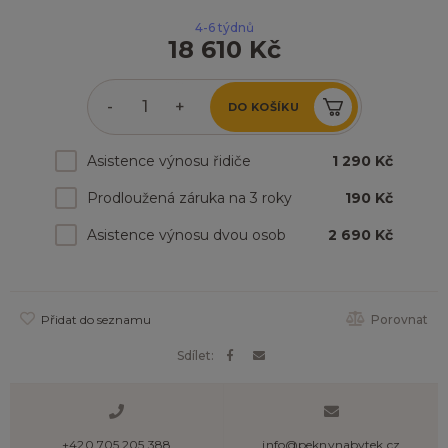
4-6 týdnů
18 610 Kč
-
+
DO KOŠÍKU
Asistence výnosu řidiče
1 290 Kč
Prodloužená záruka na 3 roky
190 Kč
Asistence výnosu dvou osob
2 690 Kč
Přidat do seznamu
Porovnat
Sdílet:
+420 705 205 388
info@peknynabytek.cz