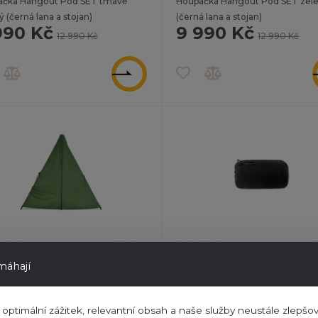
ačka Hangout Pod SET tmavě
Houpačka Hangout Pod SET zel
 (černá lana a stojan)
(černá lana a stojan)
990 Kč
9 990 Kč
12 990 Kč
12 990 Kč
ZOBRAZIT
Skladem
S
ta proti dešti na stojan Hangout
Plachta proti dešti na Hangout 
áhají
elená
černý
990 Kč
1 990 Kč
3 490 Kč
3 490 Kč
ptimální zážitek, relevantní obsah a naše služby neustále zlepšov