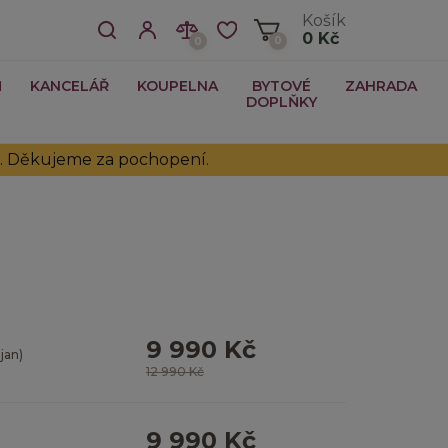
Košík
0 Kč
0
0
Ň
KANCELÁŘ
KOUPELNA
BYTOVÉ
ZAHRADA
DOPLŇKY
no. Děkujeme za pochopení.
9 990 Kč
jan)
12 990 Kč
9 990 Kč