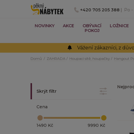
+420 705 205 388
|
Po - 
NOVINKY
AKCE
OBÝVACÍ
LOŽNICE
POKOJ
Vážení zákazníci, z dů
Domů
/
ZAHRADA
/
Houpací sítě, houpačky
/
Hangout P
Nejprod
Skrýt filtr
Cena
1490 Kč
9990 Kč