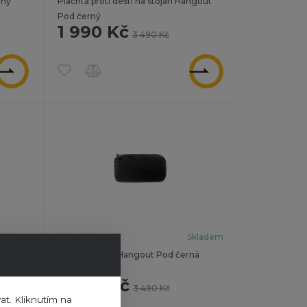
ený
Plachta proti dešti na stojan Hangout
Pod černý
1 990 Kč
3 490 Kč
ZOBRAZIT
ZOBRAZIT
kladem
Skladem
Pod
Moskytiéra na Hangout Pod černá
1 490 Kč
3 490 Kč
at. Kliknutím na