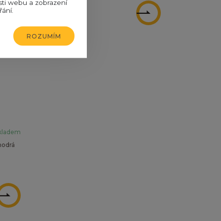
sti webu a zobrazení
řání.
ZOBRAZIT
ZOBRAZIT
ROZUMÍM
kladem
modrá
ZOBRAZIT