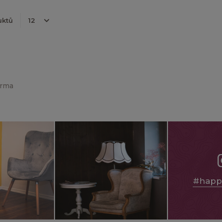
uktů
arma
#happ