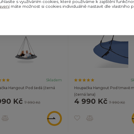
uhlasíte s využíváním cookies, které používáme k zajištění funkčno
avení
máte možnost si cookies individuálně nastavit dle vlastního p
ZOBRAZIT
Skladem
S
čka Hangout Pod šedá (černá
Houpačka Hangout Pod tmavě 
(černá lana)
990 Kč
4 990 Kč
7 990 Kč
7 990 Kč
ZOBRAZIT