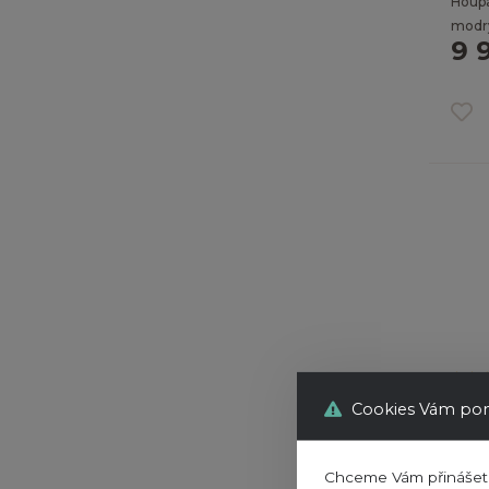
Houp
modrý
9 
Plach
Cookies Vám pom
Pod z
1 
Chceme Vám přinášet o