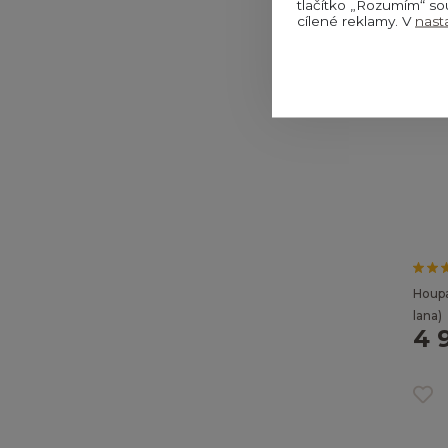
tlačítko „Rozumím“ so
cílené reklamy. V
nast
Houpa
lana)
4 