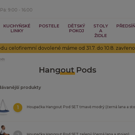
Pá: 9:00 - 16:00
KUCHYŇSKÉ
POSTELE
DĚTSKÝ
STOLY
PŘEDSÍ
LINKY
POKOJ
A
ŽIDLE
vodu celofiremní dovolené máme od 31.7. do 10.8. zavře
ods
Hangout Pods
ávanější produkty
1
Houpačka Hangout Pod SET tmavě modrý (černá lana a sto
2
Houpačka Hangout Pod SET zelený (černá lana a stojan)