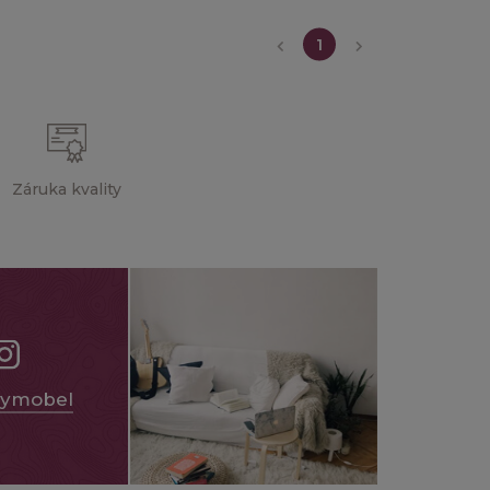
1
Záruka kvality
ymobel