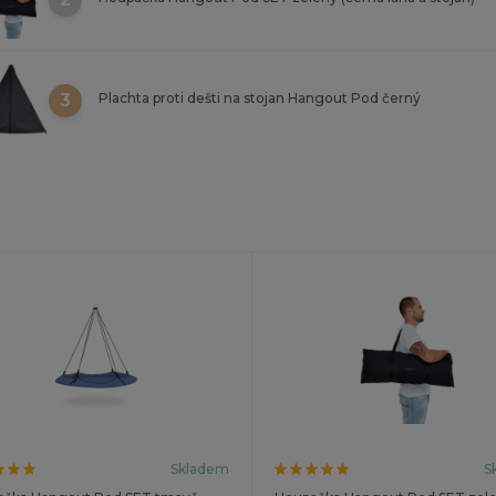
3
Plachta proti dešti na stojan Hangout Pod černý
Skladem
S