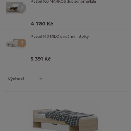
Postel 160 MARKOS dub sonoma/bílá
2
4 780 Kč
Postel 140 MILO s nočními stolky
3
5 391 Kč