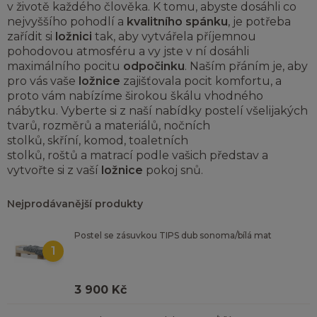
v životě každého člověka. K tomu, abyste dosáhli co
nejvyššího pohodlí a
kvalitního spánku
, je potřeba
zařídit si
ložnici
tak, aby vytvářela příjemnou
pohodovou atmosféru a vy jste v ní dosáhli
maximálního pocitu
odpočinku
. Naším přáním je, aby
pro vás vaše
ložnice
zajišťovala pocit komfortu, a
proto vám nabízíme širokou škálu vhodného
nábytku. Vyberte si z naší nabídky
postelí
všelijakých
tvarů, rozměrů a materiálů,
nočních
stolků
,
skříní
,
komod
,
toaletních
stolků
,
roštů
a
matrací
podle vašich představ a
vytvořte si z vaší
ložnice
pokoj snů.
Nejprodávanější produkty
Postel se zásuvkou TIPS dub sonoma/bílá mat
1
3 900 Kč