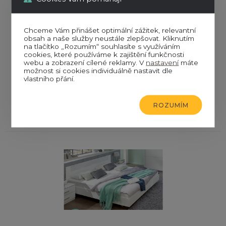
Chceme Vám přinášet optimální zážitek, relevantní
obsah a naše služby neustále zlepšovat. Kliknutím
na tlačítko „Rozumím“ souhlasíte s využíváním
cookies, které používáme k zajištění funkčnosti
Skladem
webu a zobrazení cílené reklamy. V
nastavení
máte
Dřevěná postel Leboron
možnost si cookies individuálně nastavit dle
26 992 Kč
vlastního přání.
32 300 Kč
ROZUMÍM
ZOBRAZIT