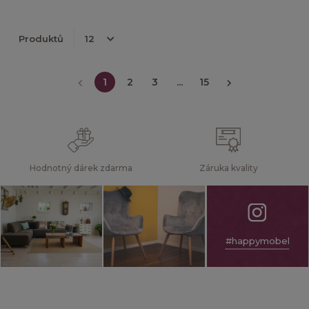
Produktů
1
2
3
...
15
Hodnotný dárek zdarma
Záruka kvality
#happymobel