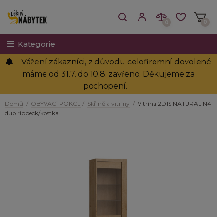
0
0
Kategorie
Vážení zákazníci, z důvodu celofiremní dovolené
máme od 31.7. do 10.8. zavřeno. Děkujeme za
pochopení.
Domů
/
OBÝVACÍ POKOJ
/
Skříně a vitríny
/
Vitrína 2D1S NATURAL N4
dub ribbeck/kostka