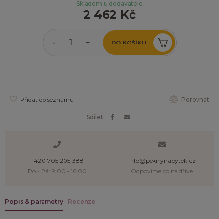
Skladem u dodavatele
2 462 Kč
-
+
DO KOŠÍKU
Přidat do seznamu
Porovnat
Sdílet:
+420 705 205 388
info@peknynabytek.cz
Po - Pá: 9:00 - 16:00
Odpovíme co nejdříve
Popis & parametry
Recenze