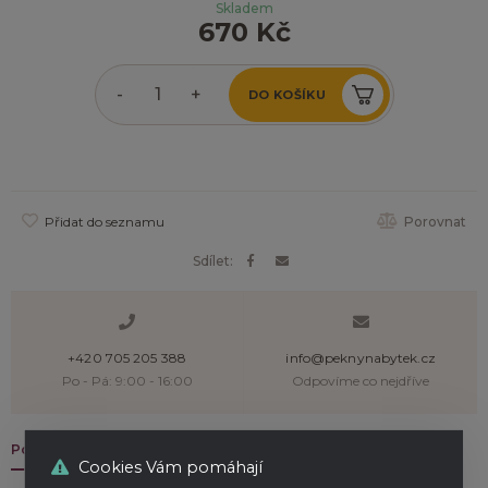
Skladem
670 Kč
-
+
DO KOŠÍKU
Přidat do seznamu
Porovnat
Sdílet:
+420 705 205 388
info@peknynabytek.cz
Po - Pá: 9:00 - 16:00
Odpovíme co nejdříve
Popis & parametry
Recenze
Cookies Vám pomáhají