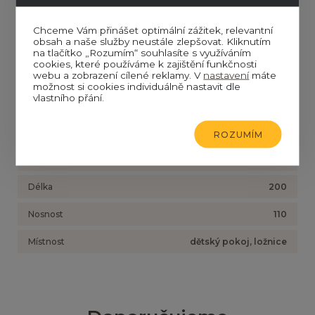
Popis
Chceme Vám přinášet optimální zážitek, relevantní
Rošt do postele - šířka 90 cm a délka 200 cm. Rošt
obsah a naše služby neustále zlepšovat. Kliknutím
obsahuje 14 latí z masivního dřeva s rozměry 6,5 x 1,8 cm,
na tlačítko „Rozumím“ souhlasíte s využíváním
cookies, které používáme k zajištění funkčnosti
které jsou spojené pevným textilním pásem.
webu a zobrazení cílené reklamy. V
nastavení
máte
možnost si cookies individuálně nastavit dle
vlastního přání.
Parametry
Výška
2
ROZUMÍM
Šířka
90
Délka
200
Nosnost
110
Místnost
dětský pokoj, ložnice