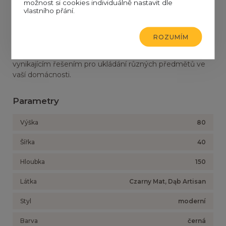
příborník odolný a pevný. Černý příborník Meorati je
možnost si cookies individuálně nastavit dle
vlastního přání.
nejen funkčním kusem nábytku, ale také elegantním
doplňkem každého interiéru. Jeho černá povrchová
úprava mu dodává moderní vzhled, který se dokonale
ROZUMÍM
hodí k různým stylům zařízení. Díky své dostatečné
kapacitě a praktickému uspořádání je příborník Meorati
vynikajícím řešením pro ukládání různých předmětů ve
vaší domácnosti.
Parametry
Výška
80
Šířka
40
Hloubka
150
Látka
Czarny Mat, Dąb Artisan
Styl
moderní
Barva
černá