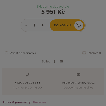
Skladem u dodavatele
5 951 Kč
-
+
DO KOŠÍKU
Přidat do seznamu
Porovnat
Sdílet:
+420 705 205 388
info@peknynabytek.cz
Po - Pá: 9:00 - 16:00
Odpovíme co nejdříve
Popis & parametry
Recenze