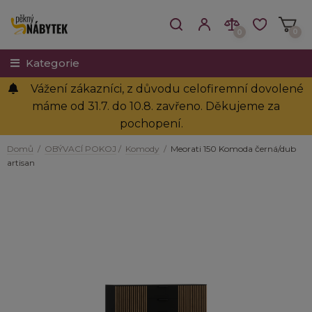
0
0
Kategorie
Vážení zákazníci, z důvodu celofiremní dovolené
máme od 31.7. do 10.8. zavřeno. Děkujeme za
pochopení.
Domů
/
OBÝVACÍ POKOJ
/
Komody
/
Meorati 150 Komoda černá/dub
artisan