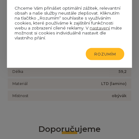
Konferenční stolek na kolečkách ve velmi moderním
Chceme Vám přinášet optimální zážitek, relevantní
provedení. Stolek je vyroben z kvalitní LTD v barvě
obsah a naše služby neustále zlepšovat. Kliknutím
wenge. Dodáváme v demontovaném stavu.
na tlačítko „Rozumím“ souhlasíte s využíváním
cookies, které používáme k zajištění funkčnosti
webu a zobrazení cílené reklamy. V
nastavení
máte
možnost si cookies individuálně nastavit dle
Parametry
vlastního přání.
Výška
48,2
ROZUMÍM
Šířka
119
Délka
59,2
Materiál
LTD (lamino)
Místnost
obývák
Doporučujeme