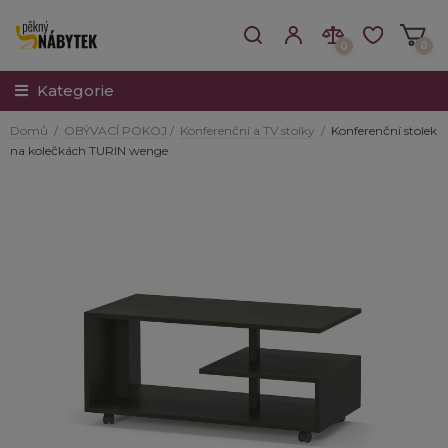
0
0
Kategorie
Domů
/
OBÝVACÍ POKOJ
/
Konferenční a TV stolky
/
Konferenční stolek
na kolečkách TURIN wenge