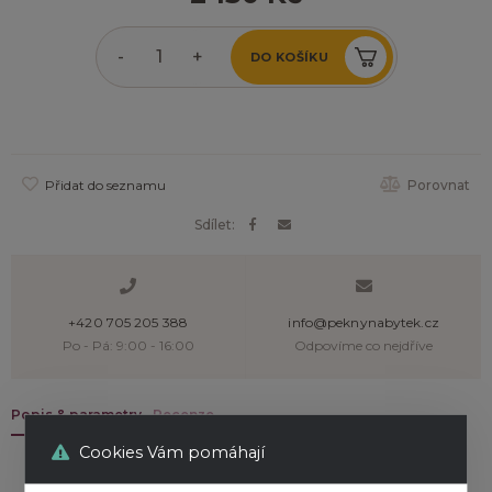
-
+
DO KOŠÍKU
Přidat do seznamu
Porovnat
Sdílet:
+420 705 205 388
info@peknynabytek.cz
Po - Pá: 9:00 - 16:00
Odpovíme co nejdříve
Popis & parametry
Recenze
Cookies Vám pomáhají
Popis