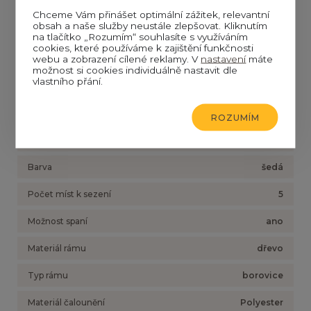
Šířka
355
Chceme Vám přinášet optimální zážitek, relevantní
obsah a naše služby neustále zlepšovat. Kliknutím
Hloubka
60
na tlačítko „Rozumím“ souhlasíte s využíváním
cookies, které používáme k zajištění funkčnosti
webu a zobrazení cílené reklamy. V
nastavení
máte
Nosnost
450
možnost si cookies individuálně nastavit dle
vlastního přání.
Šířka sedáku
305
Látka
Berlin 01
ROZUMÍM
Styl
moderní
Barva
šedá
Počet míst k sezení
5
Možnost spaní
ano
Materiál rámu
dřevo
Typ rámu
borovice
Materiál čalounění
Polyester