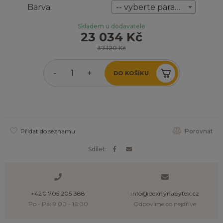
Barva:
-- vyberte parameter --
Skladem u dodavatele
23 034 Kč
37 120 Kč
-
+
DO KOŠÍKU
Přidat do seznamu
Porovnat
Sdílet:
+420 705 205 388
info@peknynabytek.cz
Po - Pá: 9:00 - 16:00
Odpovíme co nejdříve