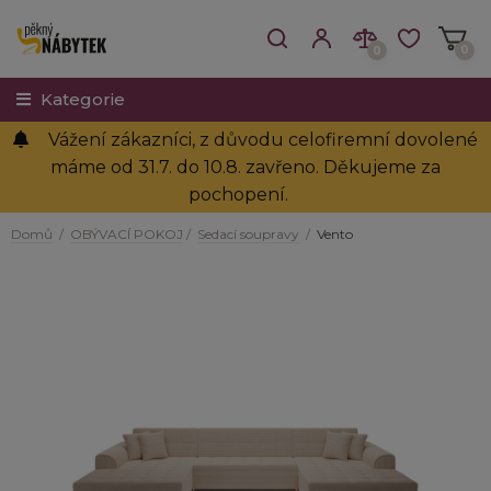
0
0
Kategorie
Vážení zákazníci, z důvodu celofiremní dovolené
máme od 31.7. do 10.8. zavřeno. Děkujeme za
pochopení.
Domů
/
OBÝVACÍ POKOJ
/
Sedací soupravy
/
Vento