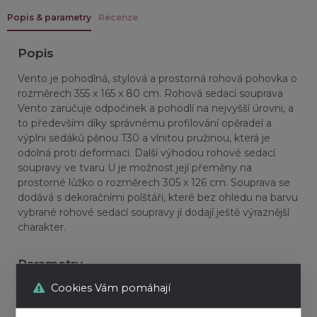
Popis & parametry
Recenze
Popis
Vento je pohodlná, stylová a prostorná rohová pohovka o
rozměrech 355 x 165 x 80 cm. Rohová sedací souprava
Vento zaručuje odpočinek a pohodlí na nejvyšší úrovni, a
to především díky správnému profilování opěradel a
výplni sedáků pěnou T30 a vlnitou pružinou, která je
odolná proti deformaci. Další výhodou rohové sedací
soupravy ve tvaru U je možnost její přeměny na
prostorné lůžko o rozměrech 305 x 126 cm. Souprava se
dodává s dekoračními polštáři, které bez ohledu na barvu
vybrané rohové sedací soupravy jí dodají ještě výraznější
charakter.
Parametry
Cookies Vám pomáhají
Výška
80